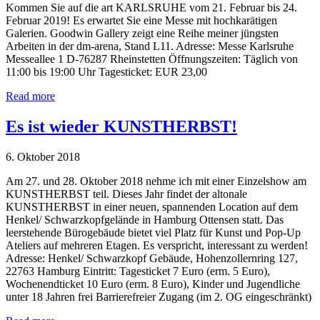
Kommen Sie auf die art KARLSRUHE vom 21. Februar bis 24.
Februar 2019! Es erwartet Sie eine Messe mit hochkarätigen
Galerien. Goodwin Gallery zeigt eine Reihe meiner jüngsten
Arbeiten in der dm-arena, Stand L11. Adresse: Messe Karlsruhe
Messeallee 1 D-76287 Rheinstetten Öffnungszeiten: Täglich von
11:00 bis 19:00 Uhr Tagesticket: EUR 23,00
Read more
Es ist wieder KUNSTHERBST!
6. Oktober 2018
Am 27. und 28. Oktober 2018 nehme ich mit einer Einzelshow am
KUNSTHERBST teil. Dieses Jahr findet der altonale
KUNSTHERBST in einer neuen, spannenden Location auf dem
Henkel/ Schwarzkopfgelände in Hamburg Ottensen statt. Das
leerstehende Bürogebäude bietet viel Platz für Kunst und Pop-Up
Ateliers auf mehreren Etagen. Es verspricht, interessant zu werden!
Adresse: Henkel/ Schwarzkopf Gebäude, Hohenzollernring 127,
22763 Hamburg Eintritt: Tagesticket 7 Euro (erm. 5 Euro),
Wochenendticket 10 Euro (erm. 8 Euro), Kinder und Jugendliche
unter 18 Jahren frei Barrierefreier Zugang (im 2. OG eingeschränkt)